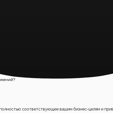
даря децентрализованной архитектуре и криптографичес
позволяет участникам проверять и подтверждать операци
т риски злоупотреблений и сбоев системы.
что обеспечивает их долговечность и надёжность.
ожений?
, полностью соответствующее вашим бизнес-целям и пр