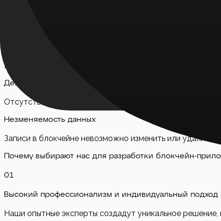
Высокая безопасность
Блокчейн обеспечивает надежную защиту данных благо
Прозрачность и доверие
Все транзакции записываются в публичный реестр, что 
Децентрализация
Отсутствие центрального управляющего органа снижае
Незменяемость данных
Записи в блокчейне невозможно изменить или удалить, 
Почему выбирают нас для разработки блокчейн-прил
0
1
Высокий профессионализм и индивидуальный подход
Наши опытные эксперты создадут уникальное решение