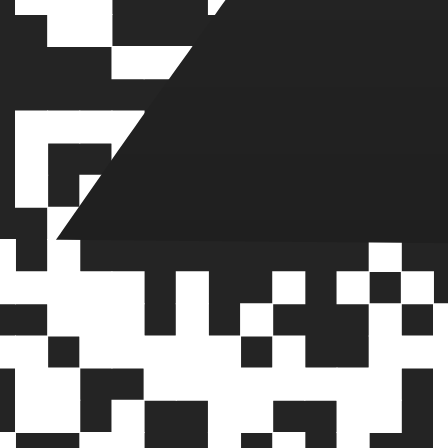
паний: как завоевать дове
ыстроенные коммуникации помогают выделиться среди ко