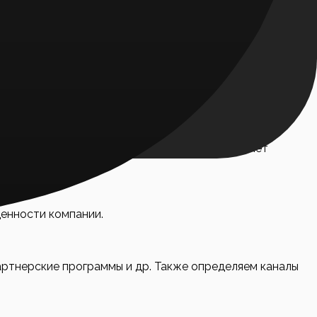
 целевой аудитории. Это помогает понять ваши сильные
 доверие инвесторов или партнёров. Устанавливаем
аналов коммуникации и болевых точек позволяет
ценности компании.
артнерские программы и др. Также определяем каналы