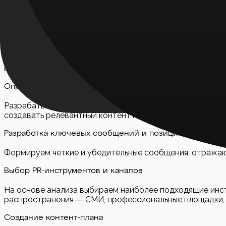
Начинаем с изучения положения компании в отрасли, а
стороны, уникальные предложения и возможные риски.
Определение целей и KPI
Четко формулируем, чего мы хотим достичь: повысить у
измеримые показатели успеха (KPI), например, количест
Определение целевой аудитории
Разрабатываем портреты целевых сегментов: клиентов, 
создавать релевантный контент и правильно выбирать к
Разработка ключевых сообщений и позиционировани
Формируем четкие и убедительные сообщения, отражающ
Выбор PR-инструментов и каналов
На основе анализа выбираем наиболее подходящие инстр
распространения — СМИ, профессиональные площадки, с
Создание контент-плана