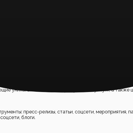
нализируем конкурентов, рыночные тренды и потребности
знаваемость бренда, привлечь новых клиентов, укрепить
во публикаций, охват, уровень упоминаний.
инвесторов, партнеров, СМИ. Понимание их интересов, к
аналы.
я
ие уникальность вашего продукта или услуги, а также 
ументы: пресс-релизы, статьи, соцсети, мероприятия, п
оцсети, блоги.