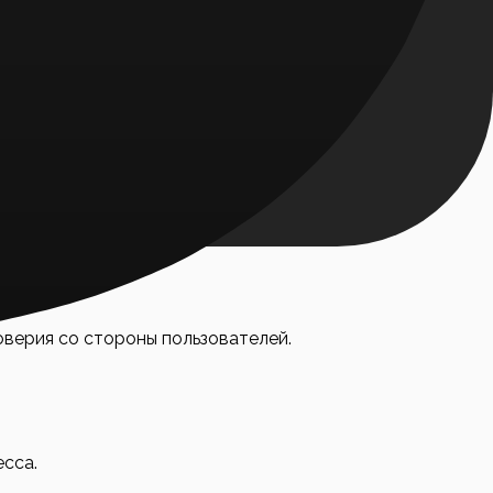
 Например, Uniswap работает только с токенами
ёрнутые токены, такие как Wrapped BTC (WBTC).
оверия со стороны пользователей.
есса.