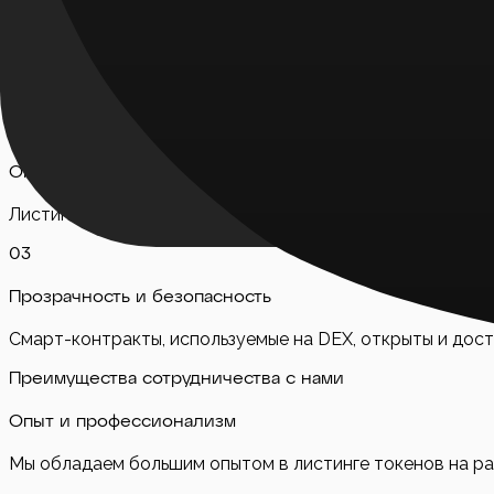
Совместимость блокчейнов
Листинг на DEX доступен только для токенов, выпущенн
стандарта ERC-20 на сети Эфириум.
0
2
Ограничения по монетам
Листинг на DEX недоступен для монет с собственным б
0
3
Прозрачность и безопасность
Смарт-контракты, используемые на DEX, открыты и дост
Преимущества сотрудничества с нами
Опыт и профессионализм
Мы обладаем большим опытом в листинге токенов на раз