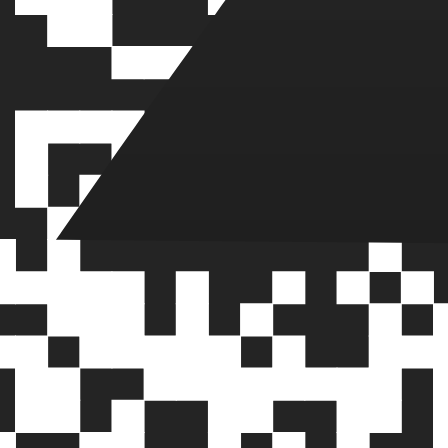
иржи под ключ
ых биржах (DEX), обеспечивая ликвидность и привлечени