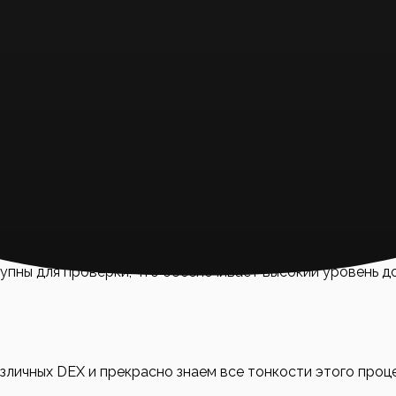
ых в той же блокчейн-сети, на которой работает биржа.
локчейном. Для обхода этого ограничения используют об
упны для проверки, что обеспечивает высокий уровень д
личных DEX и прекрасно знаем все тонкости этого проц